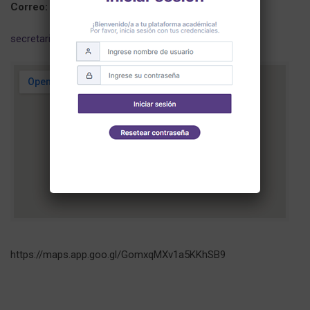
Correo:
secretariageneral@upsdt.edu.ec
https://maps.app.goo.gl/GomxqMXv1a5KKhSB9