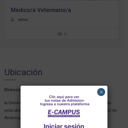
admin
0
Ubicación
Dirección:
×
la Universidad Púbica de Santo Domingo de los Tsáchilas
está ubicada en el Cantón Santo Domingo, parroquia Luz de
América, Km 27 Via Quevedo, Ecuador.